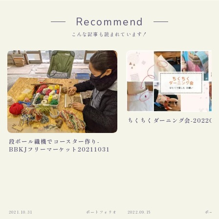
Recommend
こんな記事も読まれています！
ちくちくダーニング会-202209
段ボール織機でコースター作り-
BBKJフリーマーケット20211031
2021.10.31
ポートフォリオ
2022.09.15
ポート